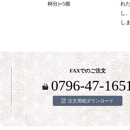
杯分)×5個
れ
し
し
FAXでのご注文
0796-47-165
注文用紙ダウンロード