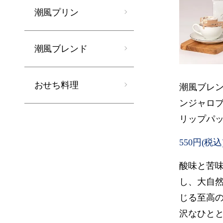
潮風プリン
潮風ブレンド
おせち料理
潮風ブレ
ンジャロ
リップパッ
550円(税込
酸味と苦
し、大自
じる至高
沢なひととき