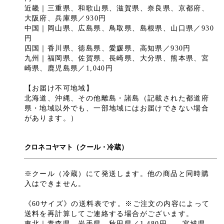
近畿｜三重県、和歌山県、滋賀県、奈良県、京都府、
大阪府、兵庫県／930円
中国｜岡山県、広島県、鳥取県、島根県、山口県／930
円
四国｜香川県、徳島県、愛媛県、高知県／930円
九州｜福岡県、佐賀県、長崎県、大分県、熊本県、宮
崎県、鹿児島県／1,040円
【お届け不可地域】
北海道、沖縄、その他離島・諸島（記載された都道府
県・地域以外でも、一部地域にはお届けできない場合
があります。）
クロネコヤマト（クール・冷蔵）
※クール（冷蔵）にて発送します。他の商品と同時購
入はできません。
《60サイズ》の送料表です。※ご注文の内容によって
送料を再計算してご連絡する場合がございます。
東北｜青森県、岩手県、秋田県／1,480円 宮城県、