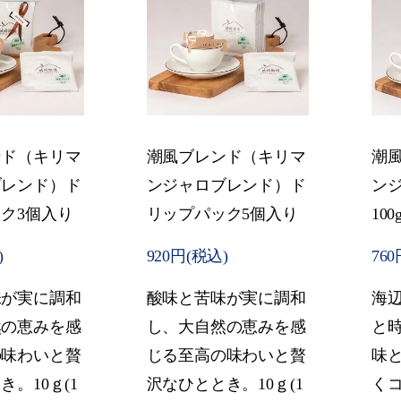
ンド（キリマ
潮風ブレンド（キリマ
潮
ブレンド）ド
ンジャロブレンド）ド
ン
ク3個入り
リップパック5個入り
10
)
920円(税込)
76
味が実に調和
酸味と苦味が実に調和
海
然の恵みを感
し、大自然の恵みを感
と
の味わいと贅
じる至高の味わいと贅
味
。10ｇ(1
沢なひととき。10ｇ(1
く