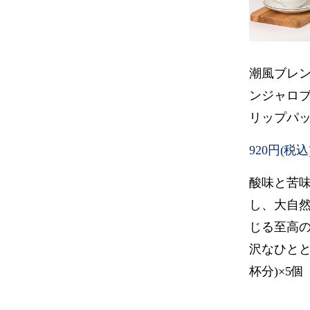
潮風ブレ
ンジャロ
リップパッ
920円(税込
酸味と苦
し、大自
じる至高
沢なひととき
杯分)×5個