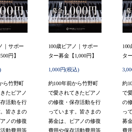
アノ｜サポー
100歳ピアノ｜サポー
10
500円】
ター募金【1,000円】
ター
)
1,000円(税込)
3,0
前から竹野町
約100年前から竹野町
約1
てきたピアノ
で愛されてきたピアノ
で
保存活動を行
の修復・保存活動を行
の
す。皆さまの
っています。皆さまの
っ
ピアノの修復
募金は、ピアノの修復
募
存活動費用等
費用や保存活動費用等
費