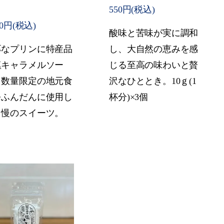
。
550円(税込)
60円(税込)
酸味と苦味が実に調和
厚なプリンに特産品
し、大自然の恵みを感
塩キャラメルソー
じる至高の味わいと贅
！数量限定の地元食
沢なひととき。10ｇ(1
をふんだんに使用し
杯分)×3個
自慢のスイーツ。