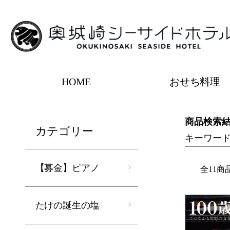
HOME
おせち料理
ホーム
商品検索結果
商品検索
カテゴリー
キーワー
【募金】ピアノ
全11商
たけの誕生の塩