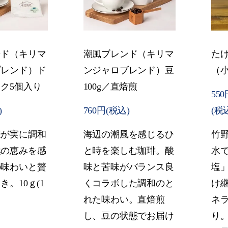
ンド（キリマ
潮風ブレンド（キリマ
たけ
ブレンド）ド
ンジャロブレンド）豆
（
ク5個入り
100g／直焙煎
550
)
760円(税込)
(税
味が実に調和
海辺の潮風を感じるひ
竹
然の恵みを感
と時を楽しむ珈琲。酸
水
の味わいと贅
味と苦味がバランス良
塩
。10ｇ(1
くコラボした調和のと
け
れた味わい。直焙煎
ネ
し、豆の状態でお届け
り