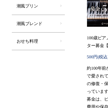
潮風プリン
潮風ブレンド
100歳ピ
おせち料理
ター募金【
500円(税込
約100年
で愛され
の修復・
っていま
募金は、
費用や保