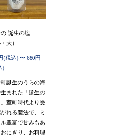
の 誕生の塩
小・大）
円(税込) 〜 880円
込)
野町誕生のうらの海
で生まれた「誕生の
」。室町時代より受
継がれる製法で、ミ
ラル豊富で甘みもあ
。おにぎり、お料理