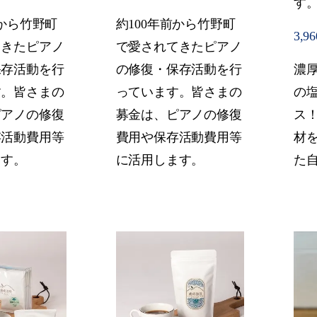
す
前から竹野町
約100年前から竹野町
3,9
てきたピアノ
で愛されてきたピアノ
保存活動を行
の修復・保存活動を行
濃
す。皆さまの
っています。皆さまの
の
ピアノの修復
募金は、ピアノの修復
ス
存活動費用等
費用や保存活動費用等
材
ます。
に活用します。
た