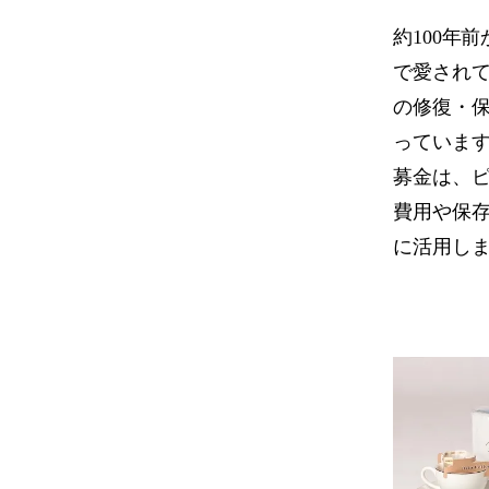
約100年
で愛され
の修復・
っていま
募金は、
費用や保
に活用し