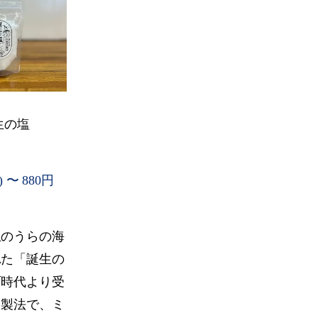
生の塩
）
 〜 880円
生のうらの海
れた「誕生の
町時代より受
る製法で、ミ