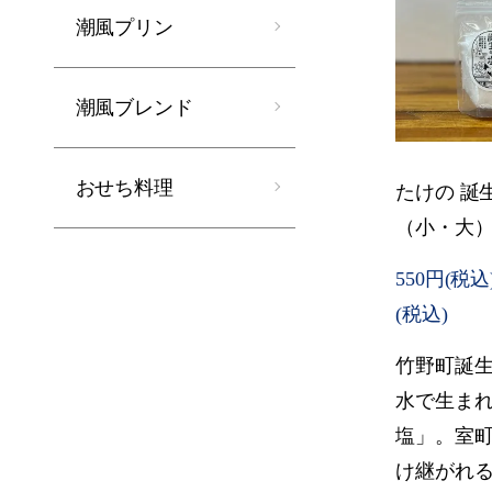
潮風プリン
潮風ブレンド
おせち料理
たけの 誕
（小・大
550円(税込)
(税込)
竹野町誕
水で生ま
塩」。室
け継がれ