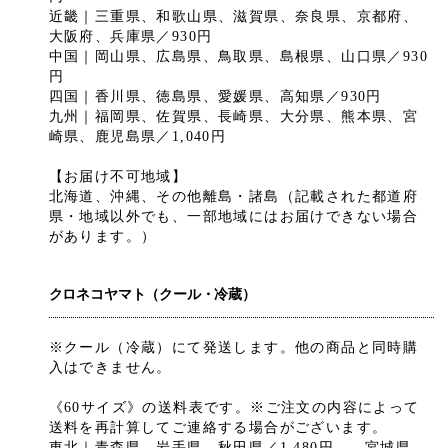
近畿｜三重県、和歌山県、滋賀県、奈良県、京都府、
大阪府、兵庫県／930円
中国｜岡山県、広島県、鳥取県、島根県、山口県／930
円
四国｜香川県、徳島県、愛媛県、高知県／930円
九州｜福岡県、佐賀県、長崎県、大分県、熊本県、宮
崎県、鹿児島県／1,040円
【お届け不可地域】
北海道、沖縄、その他離島・諸島（記載された都道府
県・地域以外でも、一部地域にはお届けできない場合
があります。）
クロネコヤマト（クール・冷蔵）
※クール（冷蔵）にて発送します。他の商品と同時購
入はできません。
《60サイズ》の送料表です。※ご注文の内容によって
送料を再計算してご連絡する場合がございます。
東北｜青森県、岩手県、秋田県／1,480円 宮城県、